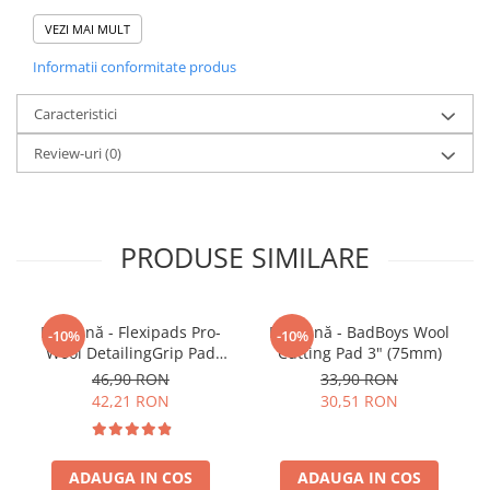
ideală pentru profesioniștii care caută o metodă
VEZI MAI MULT
eficientă pentru prima etapă de corecție.
Informatii conformitate produs
• caracterizate prin duritate ridicată
Caracteristici
• structura cu celule deschise facilitează controlul
temperaturii
Review-uri
(0)
• pot fi utilizate imediat după etapa de matuire a
lacului cu hârtie abrazivă.
PRODUSE SIMILARE
Toate pad-urile sunt disponibile în mărimile 3", 5" și
6"
Pad lână - Flexipads Pro-
Pad lână - BadBoys Wool
-10%
-10%
Caracteristici:
Wool DetailingGrip Pad
Cutting Pad 3" (75mm)
- pentru maşini orbitale
135mm
46,90 RON
33,90 RON
- burete şi velcro de calitate
42,21 RON
30,51 RON
- dimensiuni: velcro 76mm / contact la suprafață
83mm
ADAUGA IN COS
ADAUGA IN COS
- grosime 25mm