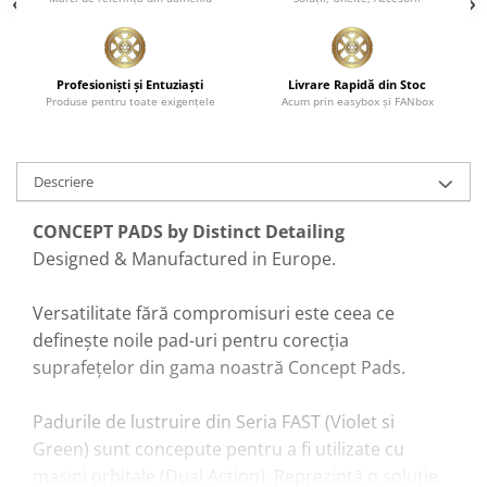
Profesionişti şi Entuziaşti
Livrare Rapidă din Stoc
Produse pentru toate exigenţele
Acum prin easybox şi FANbox
Descriere
CONCEPT PADS by Distinct Detailing
Designed & Manufactured in Europe.
Versatilitate fără compromisuri este ceea ce
definește noile pad-uri pentru corecția
suprafețelor din gama noastră Concept Pads.
Padurile de lustruire din Seria FAST (Violet si
Green) sunt concepute pentru a fi utilizate cu
mașini orbitale (Dual Action). Reprezintă o soluție