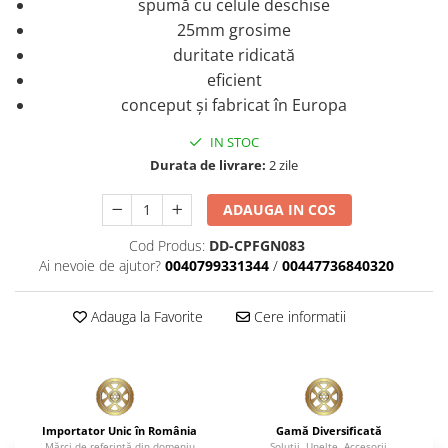
spumă cu celule deschise
25mm grosime
duritate ridicată
eficient
conceput şi fabricat în Europa
IN STOC
Durata de livrare:
2 zile
ADAUGA IN COS
Cod Produs:
DD-CPFGN083
Ai nevoie de ajutor?
0040799331344
/
00447736840320
Adauga la Favorite
Cere informatii
Importator Unic în România
Gamă Diversificată
Mărci de referinţă din domeniu
Soluţii, Unelte, Accesorii