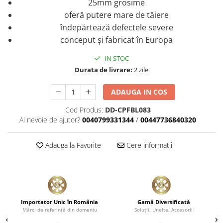
25mm grosime
oferă putere mare de tăiere
îndepărtează defectele severe
conceput şi fabricat în Europa
IN STOC
Durata de livrare:
2 zile
ADAUGA IN COS
Cod Produs:
DD-CPFBL083
Ai nevoie de ajutor?
0040799331344
/
00447736840320
Adauga la Favorite
Cere informatii
Importator Unic în România
Gamă Diversificată
Mărci de referinţă din domeniu
Soluţii, Unelte, Accesorii