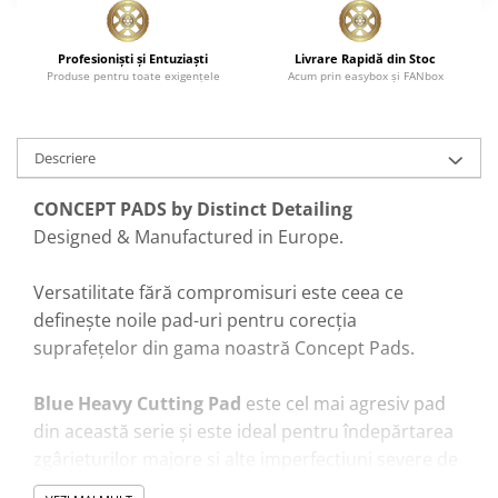
Profesionişti şi Entuziaşti
Livrare Rapidă din Stoc
Produse pentru toate exigenţele
Acum prin easybox şi FANbox
Descriere
CONCEPT PADS by Distinct Detailing
Designed & Manufactured in Europe.
Versatilitate fără compromisuri este ceea ce
definește noile pad-uri pentru corecția
suprafețelor din gama noastră Concept Pads.
Blue Heavy Cutting Pad
este cel mai agresiv pad
din această serie și este ideal pentru îndepărtarea
zgârieturilor majore si alte imperfecțiuni severe de
pe suprafețe.