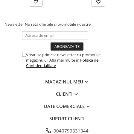
- burete şi velcro de calitate
- dimensiuni: velcro 76mm / contact la suprafață
83mm
Newsletter
Nu rata ofertele si promotiile noastre
- grosime 25mm
Vreau sa primesc newsletter cu promotiile
magazinului. Afla mai multe in
Politica de
Confidentialitate
MAGAZINUL MEU
CLIENTI
DATE COMERCIALE
SUPORT CLIENTI
0040799331344