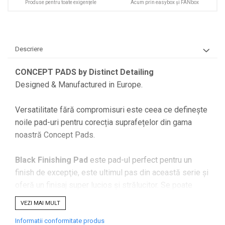
Produse pentru toate exigenţele
Acum prin easybox şi FANbox
Accesorii Detailing Auto
Pulverizatoare
Pensule şi Perii
Descriere
Mănuşi Nitril / Diverse
CONCEPT PADS by Distinct Detailing
Kit-uri Detailing
Designed & Manufactured in Europe.
Seria PRO (5L & 25L)
Exterior
Versatilitate fără compromisuri este ceea ce definește
Interior
noile pad-uri pentru corecția suprafețelor din gama
noastră Concept Pads.
Jante şi Anvelope
Compartiment Motor
Black Finishing Pad
este pad-ul perfect pentru un
Paint Protection Film (PPF)
finish de excepţie, este ultimul pas din această serie și
Oferte Speciale
oferă un finisaj super lucios și strălucitor. Se poate
Detailing Outlet
folosi și pentru a aplica ceară sau sealant.
VEZI MAI MULT
Distinct Lifestyle
Caracteristica distinctivă a acestui tip de spumă este
Acreditări & Training
Informatii conformitate produs
densitatea scăzută a celulelor și rigiditatea redusă.