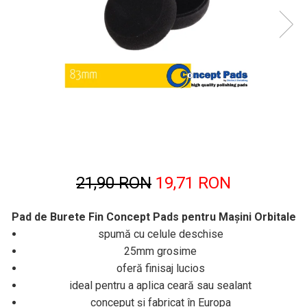
Sticlă / Geamuri
Tratament Plastice
Corecţie
Maşini de Polishat
Paste Polish
Paste Polish Gama Marină
Pad-uri Polish
Degresanţi
21,90 RON
19,71 RON
Protecţie
Pregătire Suprafeţe
Pad de Burete Fin Concept Pads pentru Maşini Orbitale
Protecţii Ceramice
spumă cu celule deschise
Sealant şi Quick Detailer
25mm grosime
oferă finisaj lucios
Ceară Auto
ideal pentru a aplica ceară sau sealant
Interior
conceput şi fabricat în Europa