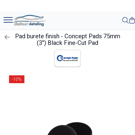
Toate Produsele
Aparate şi Unelte
Pad burete finish - Concept Pads 75mm
Unelte Tornador®
(3") Black Fine-Cut Pad
Piese de Schimb Tornador®
Maşini de Polishat
Talere şi Piese de Schimb
-10%
Lămpi Inspecţie şi Lucru
Exterior
Pre-Spălare şi Spălare
Decontaminare
Jante şi Anvelope
Compartiment Motor