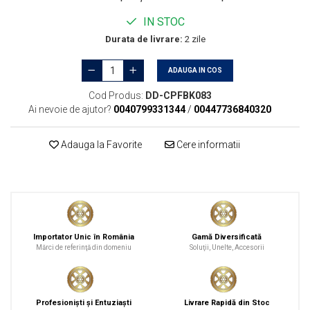
Curăţare
IN STOC
Textile
Durata de livrare:
2 zile
Plastice
Piele
ADAUGA IN COS
Tratamente şi Întreţinere
Cod Produs:
DD-CPFBK083
Textile
Ai nevoie de ajutor?
0040799331344
/
00447736840320
Plastice
Piele
Adauga la Favorite
Cere informatii
Odorizante
Accesorii
Recondiţionare Piele
Microfibre
Mănuşi Spălare
Importator Unic în România
Gamă Diversificată
Mărci de referinţă din domeniu
Soluţii, Unelte, Accesorii
Prosoape Uscare
Lavete Microfibră
Profesionişti şi Entuziaşti
Livrare Rapidă din Stoc
Aplicatoare Microfibră