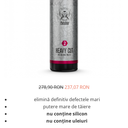
Tratament Plastice
Corecţie
Maşini de Polishat
Paste Polish
Paste Polish Gama Marină
Pad-uri Polish
Degresanţi
Protecţie
Pregătire Suprafeţe
Protecţii Ceramice
278,90 RON
237,07 RON
Sealant şi Quick Detailer
elimină definitiv defectele mari
Ceară Auto
putere mare de tăiere
Interior
nu conține silicon
Curăţare
nu conține uleiuri
Textile