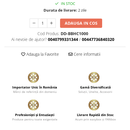
IN STOC
Plastice
Durata de livrare:
2 zile
Piele
Tratamente şi Întreţinere
ADAUGA IN COS
Textile
Cod Produs:
DD-BBHC1000
Plastice
Ai nevoie de ajutor?
0040799331344
/
00447736840320
Piele
Odorizante
Adauga la Favorite
Cere informatii
Accesorii
Recondiţionare Piele
Microfibre
Mănuşi Spălare
Importator Unic în România
Gamă Diversificată
Mărci de referinţă din domeniu
Soluţii, Unelte, Accesorii
Prosoape Uscare
Lavete Microfibră
Aplicatoare Microfibră
Profesionişti şi Entuziaşti
Livrare Rapidă din Stoc
Produse pentru toate exigenţele
Acum prin easybox şi FANbox
Accesorii Detailing Auto
Pulverizatoare