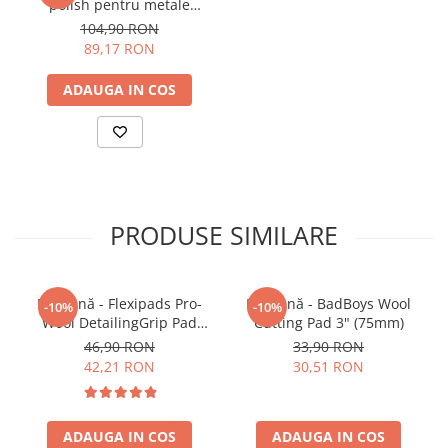
polish pentru metale
produs pentru uz profesional; a nu se lăsa la
(150ml)
104,90 RON
îndemâna copiilor
89,17 RON
produsul poate fi iritant pentru piele
ADAUGA IN COS
folosiți mănuși de protecție/
îmbrăcăminte/protecție pentru ochi/protecție
pentru față
asigurați-vă că suprafața este rece
după lucru, păstrați sticla sigilată
PRODUSE SIMILARE
Pad lână - Flexipads Pro-
Pad lână - BadBoys Wool
-10%
-10%
Wool DetailingGrip Pad
Cutting Pad 3" (75mm)
135mm
46,90 RON
33,90 RON
42,21 RON
30,51 RON
ADAUGA IN COS
ADAUGA IN COS