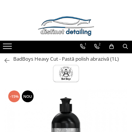
Toate Produsele
Aparate şi Unelte
Unelte Tornador®
1
2
Piese de Schimb Tornador®
Maşini de Polishat
BadBoys Heavy Cut - Pastă polish abrazivă (1L)
Talere şi Piese de Schimb
Lămpi Inspecţie şi Lucru
Exterior
Pre-Spălare şi Spălare
-15%
NOU
Decontaminare
Jante şi Anvelope
Compartiment Motor
Sticlă / Geamuri