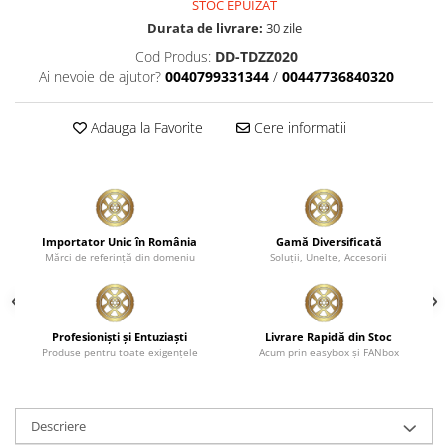
STOC EPUIZAT
Durata de livrare:
30 zile
Cod Produs:
DD-TDZZ020
Ai nevoie de ajutor?
0040799331344
/
00447736840320
Adauga la Favorite
Cere informatii
Importator Unic în România
Gamă Diversificată
Mărci de referinţă din domeniu
Soluţii, Unelte, Accesorii
Profesionişti şi Entuziaşti
Livrare Rapidă din Stoc
Produse pentru toate exigenţele
Acum prin easybox şi FANbox
Descriere