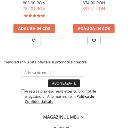
pentru curățare
pneumatice seria RS
868,90 RON
374,90 RON
782,01 RON
337,41 RON
ADAUGA IN COS
ADAUGA IN COS
Newsletter
Nu rata ofertele si promotiile noastre
Vreau sa primesc newsletter cu promotiile
magazinului. Afla mai multe in
Politica de
Confidentialitate
MAGAZINUL MEU