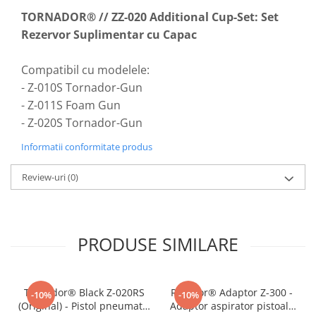
TORNADOR® // ZZ-020 Additional Cup-Set: Set
Rezervor Suplimentar cu Capac
Compatibil cu modelele:
- Z-010S Tornador-Gun
- Z-011S Foam Gun
- Z-020S Tornador-Gun
Informatii conformitate produs
Review-uri
(0)
PRODUSE SIMILARE
Tornador® Black Z-020RS
Rotador® Adaptor Z-300 -
-10%
-10%
(Original) - Pistol pneumatic
Adaptor aspirator pistoale