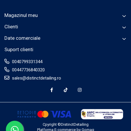
Magazinul meu
Clienti
Date comerciale
Suport clienti
0040799331344
00447736840320
sales@distinctdetailing.ro
Cpyright ©DistinctDetailing
Platforma E-commerce by Gomag