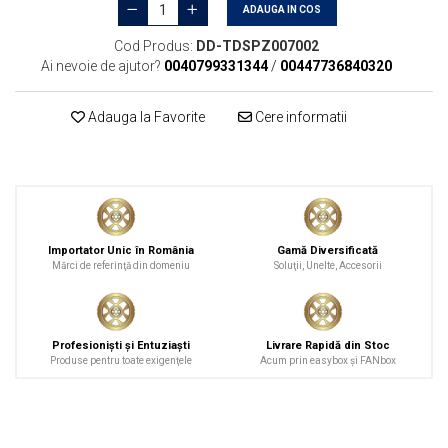
ADAUGA IN COS
Cod Produs:
DD-TDSPZ007002
Ai nevoie de ajutor?
0040799331344
/
00447736840320
Adauga la Favorite
Cere informatii
Importator Unic în România
Gamă Diversificată
Mărci de referinţă din domeniu
Soluţii, Unelte, Accesorii
Profesionişti şi Entuziaşti
Livrare Rapidă din Stoc
Produse pentru toate exigenţele
Acum prin easybox şi FANbox