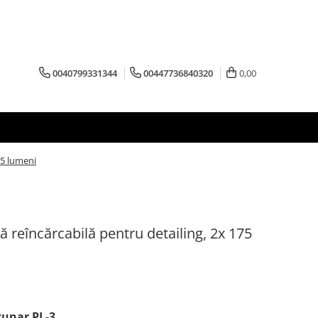
0040799331344
00447736840320
0,00
75 lumeni
ă reîncărcabilă pentru detailing, 2x 175
zunar PL-3