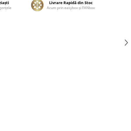
ziaşti
Livrare Rapidă din Stoc
genţele
Acum prin easybox şi FANbox