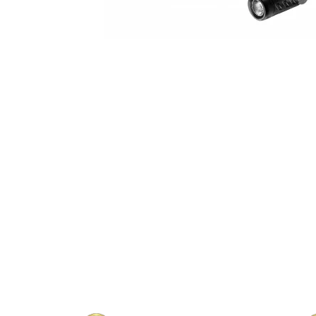
Tratament Plastice
Corecţie
Maşini de Polishat
Paste Polish
Paste Polish Gama Marină
Pad-uri Polish
Degresanţi
Protecţie
Pregătire Suprafeţe
Protecţii Ceramice
Sealant şi Quick Detailer
Ceară Auto
Interior
Curăţare
Textile