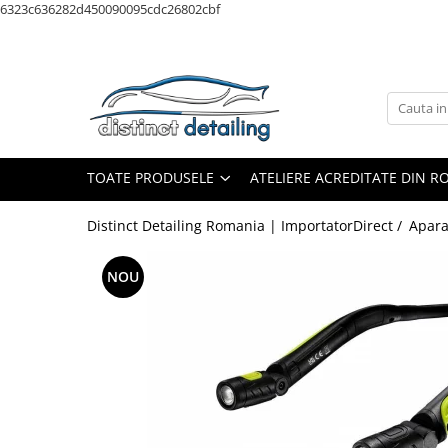
6323c636282d450090095cdc26802cbf
Toate Produsele
Aparate şi Unelte
Unelte Tornador®
Piese de Schimb Tornador®
TOATE PRODUSELE
ATELIERE ACREDITATE DIN 
Maşini de Polishat
Distinct Detailing Romania | ImportatorDirect /
Apara
Talere şi Piese de Schimb
Lămpi Inspecţie şi Lucru
NOU
Exterior
Pre-Spălare şi Spălare
Decontaminare
Jante şi Anvelope
Compartiment Motor
Sticlă / Geamuri