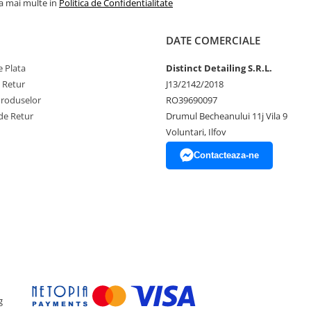
la mai multe in
Politica de Confidentialitate
ntime (H)
DATE COMERCIALE
10
 Plata
Distinct Detailing S.R.L.
e Retur
J13/2142/2018
2
Produselor
RO39690097
de Retur
Drumul Becheanului 11j Vila 9
Voluntari, Ilfov
Contacteaza-ne
g