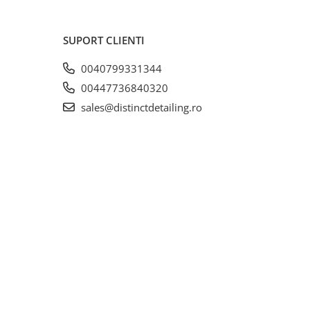
SUPORT CLIENTI
0040799331344
00447736840320
sales@distinctdetailing.ro