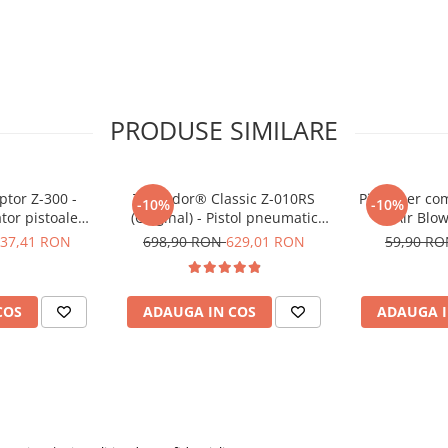
id prin USB Type-C.
eni, 6500k
PRODUSE SIMILARE
endent
at și ABS
tor Z-300 -
Tornador® Classic Z-010RS
Pistol aer co
-10%
-10%
e de 2m
tor pistoale
(Original) - Pistol pneumatic
Air Blo
 seria RS
pentru curățare
37,41 RON
698,90 RON
629,01 RON
59,90 R
ea sau descărcarea
COS
ADAUGA IN COS
ADAUGA I
i● Indicator de încărcare -
rcat
ște când este nevoie de
cărcare rapid de 2.5 ore