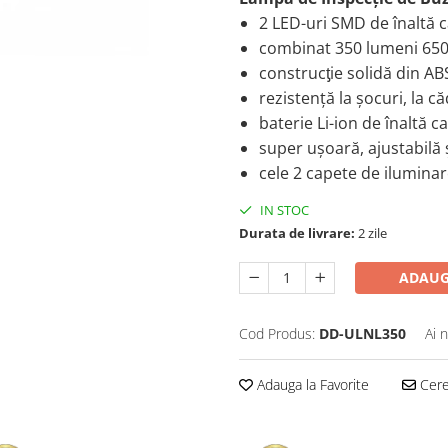
2 LED-uri SMD de înaltă c
combinat 350 lumeni 65
construcƫie solidă din AB
rezistență la șocuri, la c
baterie Li-ion de înaltă c
super ușoară, ajustabilă 
cele 2 capete de iluminar
IN STOC
Durata de livrare:
2 zile
ADAUG
Cod Produs:
DD-ULNL350
Ai 
Adauga la Favorite
Cere 