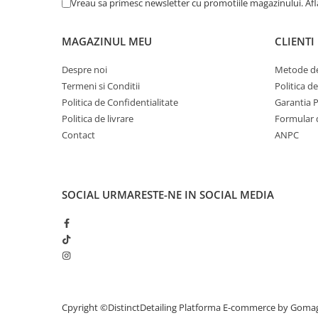
Vreau sa primesc newsletter cu promotiile magazinului. Af
Modes
Lumens
Beam Distance (M)
Ru
MAGAZINUL MEU
CLIENTI
Low
80
13.00
Despre noi
Metode de
Termeni si Conditii
Politica d
High
350
45.00
Politica de Confidentialitate
Garantia 
Politica de livrare
Formular 
Contact
ANPC
SOCIAL
URMARESTE-NE IN SOCIAL MEDIA
Cpyright ©DistinctDetailing
Platforma E-commerce by Goma