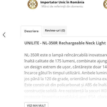
Importator Unic în România
Plastice
Mărci de referinţă din domeniu
Piele
Tratamente şi Întreţinere
Textile
Plastice
Review-uri
(0)
Descriere
Piele
UNILITE - NL-350R Rechargeable Neck Light
Odorizante
Accesorii
NL-350R este o lampă reîncărcabilă inovatoar
Recondiţionare Piele
înaltă calitate de 175 lumeni, combinate ajun
Microfibre
un design extrem de ușor, cântărește doar 140 
Mănuşi Spălare
încarce gâtul în timpul utilizării. Ambele lumini
Prosoape Uscare
jos până la 120 de grade, orientând lumina ex
Este construit din policarbonat și ABS de înaltă
Lavete Microfibră
construcție solidă. Are rezistență la șocuri IK
Aplicatoare Microfibră
protecție împotriva prafului și apei IP54, ofer
Accesorii Detailing Auto
suplimentară. Bateria este de înaltă calitate, 
Pulverizatoare
VEZI MAI MULT