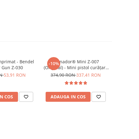
mprimat - Bendel
Tornador® Mini Z-007
Pâlnie v
-10%
w Gun Z-030
(Original) - Mini pistol curățare
inserţie m
cu aer comprimat
SPZ00700
ON
53,91 RON
374,90 RON
337,41 RON
N COS
ADAUGA IN COS
ADAUG