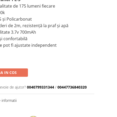
alitate de 175 lumeni fiecare
00k
S şi Policarbonat
ăderi de 2m, rezistență la praf și apă
alitate 3.7v 700mAh
și confortabilă
e pot fi ajustate independent
A IN COS
nevoie de ajutor?
0040799331344
/
00447736840320
informatii