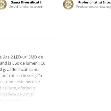
Gamă Diversificată
Profesionişti şi Entu
Soluţii, Unelte, Accesorii
Produse pentru toate exi
e. Are 2 LED-uri SMD de
gând la 350 de lumeni. Cu
g, astfel încât să nu
 pot rotirea în sus și în
act unde este necesar.
 calitate, oferind o
07/cădere de 2 m și
ind siguranță
cu un indicator de