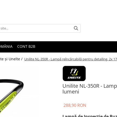
ROMÂNIA
CONT B2B
te şi Unelte /
Unilite NL-350R - Lampă reîncărcabilă pentru detailing, 2x 1
Unilite NL-350R - Lamp
lumeni
288,90 RON
Lampă de Inspecție de Bu