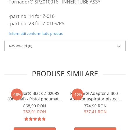
Tornador® SPZ010016 - INNER TUBE ASSY
-part no. 14 for Z-010
-part no. 23 for Z-010S/RS
Informatii conformitate produs
Review-uri
(0)
PRODUSE SIMILARE
Tornador® Black Z-020RS
Rotador® Adaptor Z-300 -
-10%
-10%
(Original) - Pistol pneumatic
Adaptor aspirator pistoale
pentru curățare
pneumatice seria RS
868,90 RON
374,90 RON
782,01 RON
337,41 RON