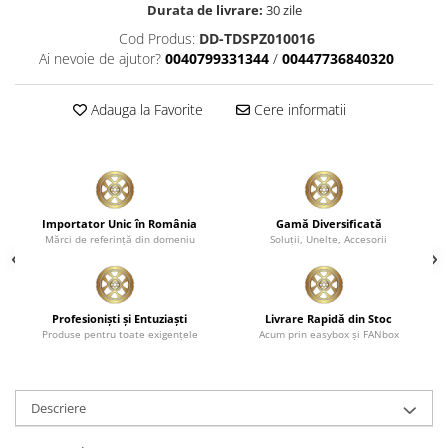
Durata de livrare:
30 zile
Cod Produs:
DD-TDSPZ010016
Ai nevoie de ajutor?
0040799331344
/
00447736840320
Adauga la Favorite
Cere informatii
Importator Unic în România
Gamă Diversificată
Mărci de referinţă din domeniu
Soluţii, Unelte, Accesorii
Profesionişti şi Entuziaşti
Livrare Rapidă din Stoc
Produse pentru toate exigenţele
Acum prin easybox şi FANbox
Descriere