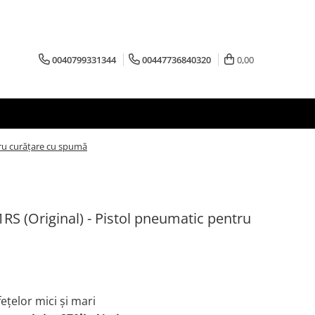
0040799331344
00447736840320
0,00
ru curățare cu spumă
S (Original) - Pistol pneumatic pentru
ețelor mici și mari