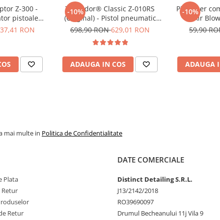
tor Z-300 -
Tornador® Classic Z-010RS
Pistol aer co
-10%
-10%
tor pistoale
(Original) - Pistol pneumatic
Air Blo
 seria RS
pentru curățare
37,41 RON
698,90 RON
629,01 RON
59,90 R
COS
ADAUGA IN COS
ADAUGA I
la mai multe in
Politica de Confidentialitate
DATE COMERCIALE
 Plata
Distinct Detailing S.R.L.
e Retur
J13/2142/2018
Produselor
RO39690097
de Retur
Drumul Becheanului 11j Vila 9