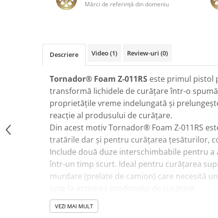
Mărci de referinţă din domeniu
Plastice
Piele
Tratamente şi Întreţinere
Textile
Video
(1)
Review-uri
(0)
Descriere
Plastice
Piele
Tornador® Foam Z-011RS
este primul pistol
Odorizante
transformă lichidele de curățare într-o spumă 
Accesorii
proprietățile vreme indelungată și prelungeșt
reacție al produsului de curățare.
Recondiţionare Piele
Din acest motiv Tornador® Foam Z-011RS este
Microfibre
tratările dar și pentru curățarea țesăturilor, c
Mănuşi Spălare
Include două duze interschimbabile pentru a 
Prosoape Uscare
într-un timp scurt. Ideal pentru curățarea supr
Lavete Microfibră
murdare (prelate de camion) care necesită u
lung la acțiunea produsului de curățare.
Aplicatoare Microfibră
Accesorii Detailing Auto
VEZI MAI MULT
Tehnologia nou dezvoltată pentru Tornador®
Pulverizatoare