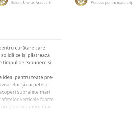
Soluţii, Unelte, Accesorii
Produse pentru toate exi
 pentru curățare care
solidă ce își păstrează
e timpul de expunere și
 ideal pentru toate pre-
ovoarelor și carpetelor.
acoperi suprafețe mari
afețelor verticale foarte
n timp de expunere mai
 Foam Z-011RS este de