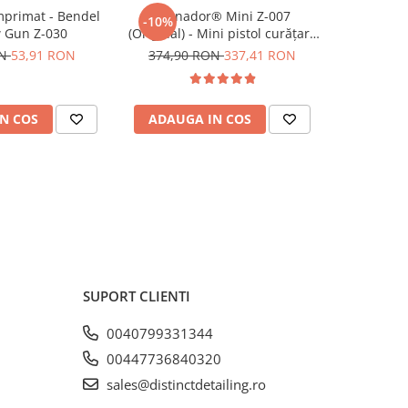
mprimat - Bendel
Tornador® Mini Z-007
Pâlnie v
-10%
w Gun Z-030
(Original) - Mini pistol curățare
inserţie m
cu aer comprimat
SPZ00700
ON
53,91 RON
374,90 RON
337,41 RON
N COS
ADAUGA IN COS
ADAUG
SUPORT CLIENTI
0040799331344
00447736840320
sales@distinctdetailing.ro