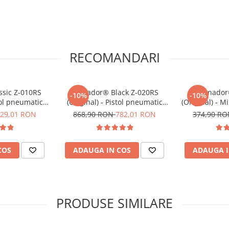
afețele mari trebuie
e interschimbabile,
i acoperite rapid cu
tă încorporate duce la o
RECOMANDARI
 Spuma Tornador® Foam Z-
ște expunerea și timpul de
 la rezultate foarte bune
ssic Z-010RS
Tornador® Black Z-020RS
Tornador
-10%
-10%
tol pneumatic
(Original) - Pistol pneumatic
(Original) - M
urățare
pentru curățare
cu aer
29,01 RON
868,90 RON
782,01 RON
374,90 R
COS
ADAUGA IN COS
ADAUGA I
PRODUSE SIMILARE