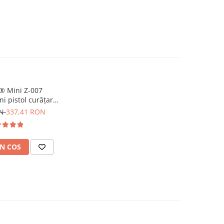
® Mini Z-007
ini pistol curățare
 comprimat
ON
337,41 RON
N COS