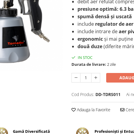
debit aer refulat compre
presiune optimă: 6.3 ba
spumă densă și uscată
include
regulator de aer
include intrare de
aer pi
ergonomic
și mai puține 
două duze
(diferite mări
IN STOC
Durata de livrare:
2 zile
ADAUG
Cod Produs:
DD-TDRS011
Ai n
Adauga la Favorite
Cere 
Gamă Diversificată
Profesionişti şi Entu