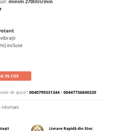
sor:
minim 270litri/min
r
votant
vibrații
mi) incluse
A IN COS
evoie de ajutor?
0040799331344
/
00447736840320
informatii
ziaşti
Livrare Rapidă din Stoc