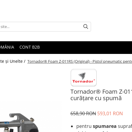
ROMÂNIA
CONT B2B
te şi Unelte /
Tornador® Foam Z-011RS (Original) - Pistol pneumatic pent
Tornador® Foam Z-011R
curățare cu spumă
658,90 RON
593,01 RON
pentru
spumarea
supraf