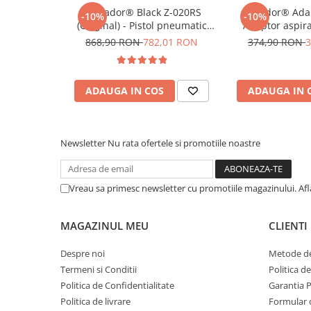
Tornador® Black Z-020RS
Rotador® Adap
-10%
-10%
(Original) - Pistol pneumatic
Adaptor aspira
pentru curățare
pneumatice
868,90 RON
782,01 RON
374,90 RON
3
ADAUGA IN COS
ADAUGA IN 
Newsletter
Nu rata ofertele si promotiile noastre
Vreau sa primesc newsletter cu promotiile magazinului. Af
MAGAZINUL MEU
CLIENTI
Despre noi
Metode de
Termeni si Conditii
Politica d
Politica de Confidentialitate
Garantia 
Politica de livrare
Formular 