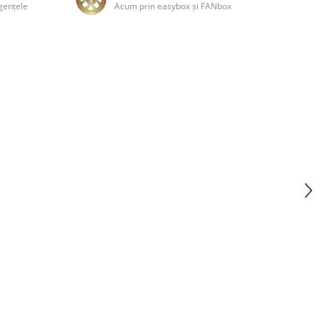
genţele
Acum prin easybox şi FANbox