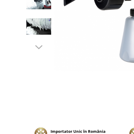
Tratament Plastice
Corecţie
Maşini de Polishat
Paste Polish
Paste Polish Gama Marină
Pad-uri Polish
Degresanţi
Protecţie
Pregătire Suprafeţe
Protecţii Ceramice
Sealant şi Quick Detailer
Ceară Auto
Interior
Curăţare
Importator Unic în România
Textile