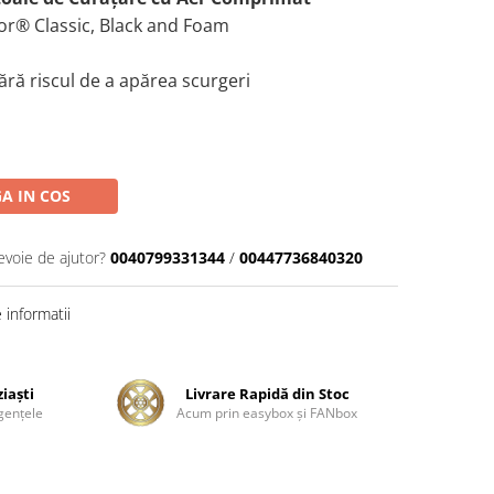
or® Classic, Black and Foam
ără riscul de a apărea scurgeri
A IN COS
evoie de ajutor?
0040799331344
/
00447736840320
informatii
ziaşti
Livrare Rapidă din Stoc
genţele
Acum prin easybox şi FANbox