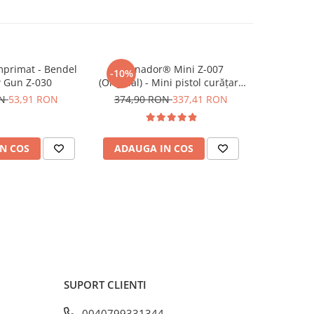
mprimat - Bendel
Tornador® Mini Z-007
Pâlnie v
-10%
w Gun Z-030
(Original) - Mini pistol curățare
inserţie m
cu aer comprimat
SPZ00700
ON
53,91 RON
374,90 RON
337,41 RON
N COS
ADAUGA IN COS
ADAUG
SUPORT CLIENTI
0040799331344