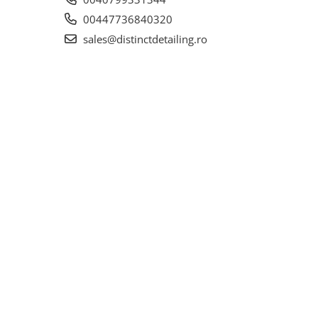
00447736840320
sales@distinctdetailing.ro