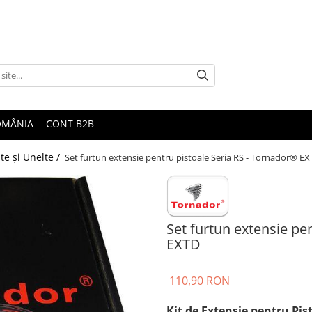
ROMÂNIA
CONT B2B
te şi Unelte /
Set furtun extensie pentru pistoale Seria RS - Tornador® E
Set furtun extensie pe
EXTD
110,90 RON
Kit de Extensie pentru Pi