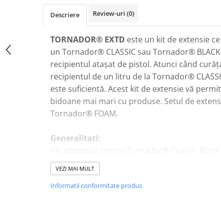
Plastice
Review-uri
(0)
Descriere
Piele
Tratamente şi Întreţinere
TORNADOR® EXTD
este un kit de extensie ce
Textile
un Tornador® CLASSIC sau Tornador® BLACK î
Plastice
recipientul atașat de pistol. Atunci când curăț
Piele
recipientul de un litru de la Tornador® CLA
este suficientă. Acest kit de extensie vă permi
Odorizante
bidoane mai mari cu produse. Setul de extensii 
Accesorii
Tornador® FOAM.
Recondiţionare Piele
Microfibre
Generalitati:
Mănuşi Spălare
Kit adaptabil pentru Tornador® Classic, Black
Prosoape Uscare
Regulator suplimentar
VEZI MAI MULT
Lucrul deasupra capului fără riscul de a apăre
Lavete Microfibră
Informatii conformitate produs
Aplicatoare Microfibră
Furtunul de aspirație lung de doi metri cu reg
Accesorii Detailing Auto
separat este ideal pentru lucrările de curățare
Pulverizatoare