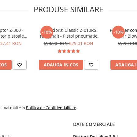
ncomoda și fără
PRODUSE SIMILARE
 curățare. Furtunul de
i, fără a fi deranjat de
bidoane mai mari cu
tor Z-300 -
Tornador® Classic Z-010RS
Pistol aer co
-10%
-10%
tor pistoale
(Original) - Pistol pneumatic
Air Blo
 seria RS
pentru curățare
37,41 RON
698,90 RON
629,01 RON
59,90 R
COS
ADAUGA IN COS
ADAUGA I
la mai multe in
Politica de Confidentialitate
DATE COMERCIALE
 Plata
Distinct Detailing S.R.L.