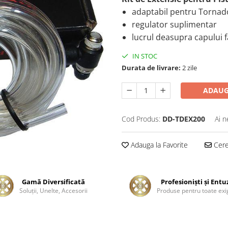
adaptabil pentru Tornad
regulator suplimentar
lucrul deasupra capului f
IN STOC
Durata de livrare:
2 zile
ADAUG
Cod Produs:
DD-TDEX200
Ai n
Adauga la Favorite
Cere 
Gamă Diversificată
Profesionişti şi Entu
Soluţii, Unelte, Accesorii
Produse pentru toate exi