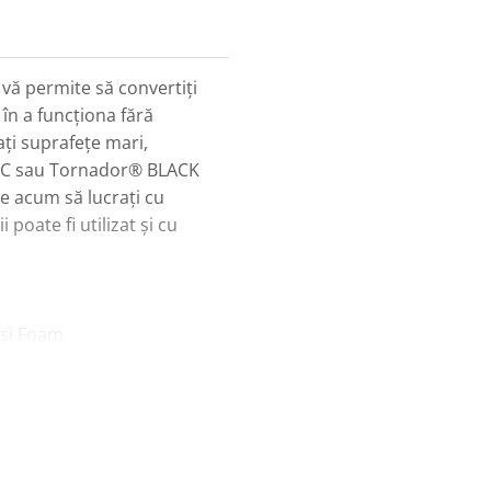
 vă permite să convertiți
n a funcționa fără
ați suprafețe mari,
SSIC sau Tornador® BLACK
te acum să lucrați cu
poate fi utilizat și cu
 și Foam
a scurgeri
ulator de pulverizare
 interioară și exterioară