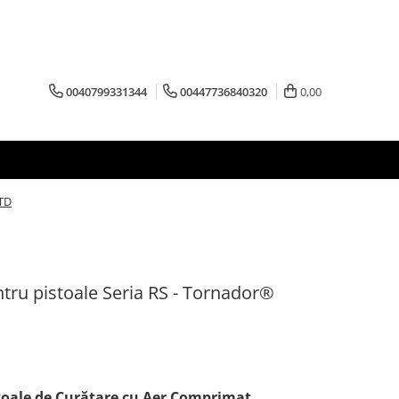
0040799331344
00447736840320
0,00
XTD
ntru pistoale Seria RS - Tornador®
stoale de Curățare cu Aer Comprimat