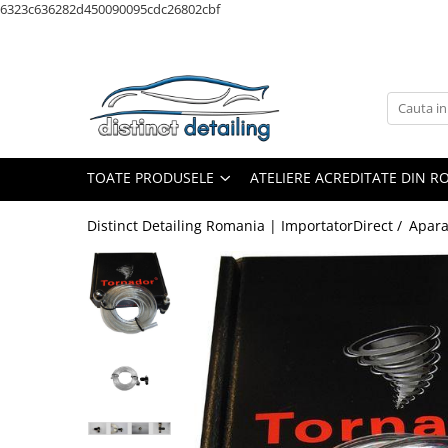
6323c636282d450090095cdc26802cbf
Toate Produsele
Aparate şi Unelte
Unelte Tornador®
Piese de Schimb Tornador®
TOATE PRODUSELE
ATELIERE ACREDITATE DIN 
Maşini de Polishat
Distinct Detailing Romania | ImportatorDirect /
Apara
Talere şi Piese de Schimb
Lămpi Inspecţie şi Lucru
Exterior
Pre-Spălare şi Spălare
Decontaminare
Jante şi Anvelope
Compartiment Motor
Sticlă / Geamuri