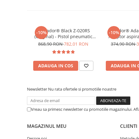
care consumă timp. Fără recipient ce poate i
Pensule şi Perii
necesitatea reumplerii constante cu lichid de
aspirație vă permite să lucrați deasupra capulu
Mănuşi Nitril / Diverse
scurgeri enervante; desemenea puteți folosi 
Kit-uri Detailing
Tornador® Black Z-020RS
Rotador® Adap
-10%
-10%
produse.
Seria PRO (5L & 25L)
(Original) - Pistol pneumatic
Adaptor aspira
pentru curățare
pneumatice
Exterior
868,90 RON
782,01 RON
374,90 RON
3
Interior
Jante şi Anvelope
ADAUGA IN COS
ADAUGA IN 
Compartiment Motor
Paint Protection Film (PPF)
Newsletter
Nu rata ofertele si promotiile noastre
Oferte Speciale
Detailing Outlet
Distinct Lifestyle
Vreau sa primesc newsletter cu promotiile magazinului. Af
Acreditări & Training
MAGAZINUL MEU
CLIENTI
Despre noi
Metode de