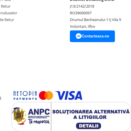
e Retur
J13/2142/2018
Produselor
RO39690097
de Retur
Drumul Becheanului 11j Vila 9
Voluntari, Ilfov
Contacteaza-ne
g