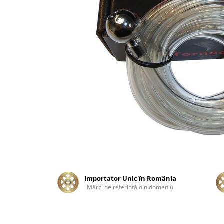
Tratament Plastice
Corecţie
Maşini de Polishat
Paste Polish
Paste Polish Gama Marină
Pad-uri Polish
Degresanţi
Protecţie
Pregătire Suprafeţe
Protecţii Ceramice
Sealant şi Quick Detailer
Ceară Auto
Importator Unic în România
Mărci de referinţă din domeniu
Interior
Curăţare
Textile