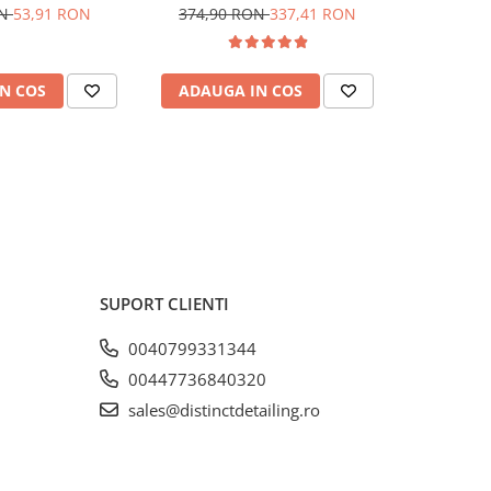
cu aer comprimat
SPZ00700
ON
53,91 RON
374,90 RON
337,41 RON
N COS
ADAUGA IN COS
ADAUG
SUPORT CLIENTI
0040799331344
00447736840320
sales@distinctdetailing.ro