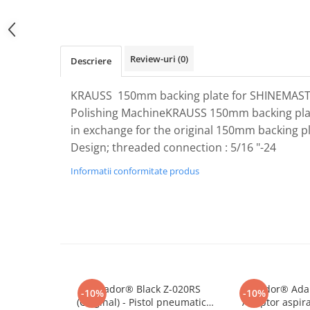
Plastice
Piele
Tratamente şi Întreţinere
Review-uri
(0)
Descriere
Textile
Plastice
KRAUSS 150mm backing plate for SHINEMASTE
Piele
Polishing MachineKRAUSS 150mm backing pla
Odorizante
in exchange for the original 150mm backing pl
Accesorii
Design; threaded connection : 5/16 "-24
Recondiţionare Piele
Informatii conformitate produs
Microfibre
Mănuşi Spălare
Prosoape Uscare
Lavete Microfibră
Aplicatoare Microfibră
Accesorii Detailing Auto
Tornador® Black Z-020RS
Rotador® Adap
-10%
-10%
(Original) - Pistol pneumatic
Adaptor aspira
Pulverizatoare