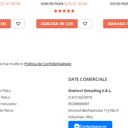
 seria RS
pentru curățare
37,41 RON
698,90 RON
629,01 RON
59,90 R
COS
ADAUGA IN COS
ADAUGA I
la mai multe in
Politica de Confidentialitate
DATE COMERCIALE
 Plata
Distinct Detailing S.R.L.
e Retur
J13/2142/2018
Produselor
RO39690097
de Retur
Drumul Becheanului 11j Vila 9
Voluntari, Ilfov
Contacteaza-ne