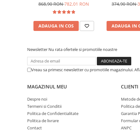
pentru curățare
pneumatice
868,90 RON
782,01 RON
374,90 RON
3
Pensule şi Perii
Mănuşi Nitril / Diverse
ADAUGA IN COS
ADAUGA IN 
Kit-uri Detailing
Seria PRO (5L & 25L)
Exterior
Newsletter
Nu rata ofertele si promotiile noastre
Interior
Jante şi Anvelope
Vreau sa primesc newsletter cu promotiile magazinului. Af
Compartiment Motor
Paint Protection Film (PPF)
MAGAZINUL MEU
CLIENTI
Oferte Speciale
Detailing Outlet
Despre noi
Metode de
Termeni si Conditii
Politica d
Distinct Lifestyle
Politica de Confidentialitate
Garantia 
Acreditări & Training
Politica de livrare
Formular 
Contact
ANPC