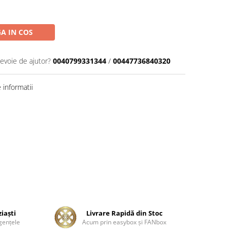
A IN COS
nevoie de ajutor?
0040799331344
/
00447736840320
informatii
ziaşti
Livrare Rapidă din Stoc
genţele
Acum prin easybox şi FANbox