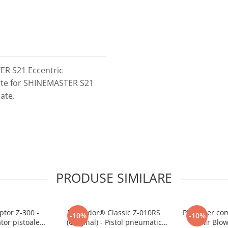
R S21 Eccentric
te for SHINEMASTER S21
ate.
PRODUSE SIMILARE
tor Z-300 -
Tornador® Classic Z-010RS
Pistol aer co
-10%
-10%
tor pistoale
(Original) - Pistol pneumatic
Air Blo