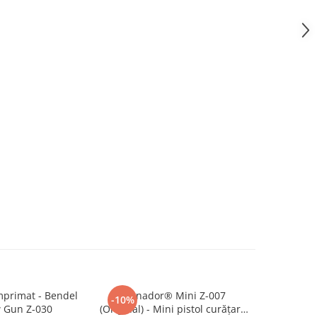
mprimat - Bendel
Tornador® Mini Z-007
Pâlnie v
-10%
w Gun Z-030
(Original) - Mini pistol curățare
inserţie m