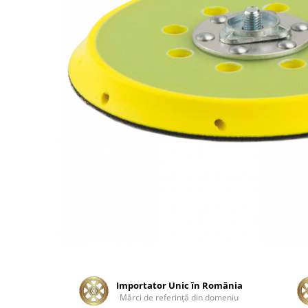
Tratament Plastice
Corecţie
Maşini de Polishat
Paste Polish
Paste Polish Gama Marină
Pad-uri Polish
Degresanţi
Protecţie
Pregătire Suprafeţe
Protecţii Ceramice
Sealant şi Quick Detailer
Ceară Auto
Interior
Curăţare
Importator Unic în România
Mărci de referinţă din domeniu
Textile