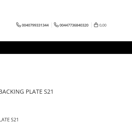
0040799331344
00447736840320
0,00
 BACKING PLATE S21
LATE S21