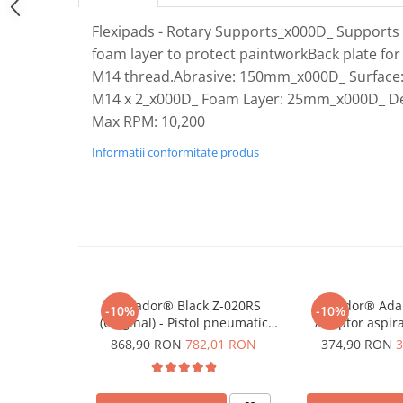
Plastice
Flexipads - Rotary Supports_x000D_ Supports w
Piele
foam layer to protect paintworkBack plate for
Tratamente şi Întreţinere
M14 thread.Abrasive: 150mm_x000D_ Surface
Textile
M14 x 2_x000D_ Foam Layer: 25mm_x000D_ Den
Plastice
Max RPM: 10,200
Piele
Informatii conformitate produs
Odorizante
Accesorii
Recondiţionare Piele
Microfibre
Mănuşi Spălare
Prosoape Uscare
Tornador® Black Z-020RS
Rotador® Adap
-10%
-10%
Lavete Microfibră
(Original) - Pistol pneumatic
Adaptor aspira
pentru curățare
pneumatice
868,90 RON
782,01 RON
374,90 RON
3
Aplicatoare Microfibră
Accesorii Detailing Auto
Pulverizatoare