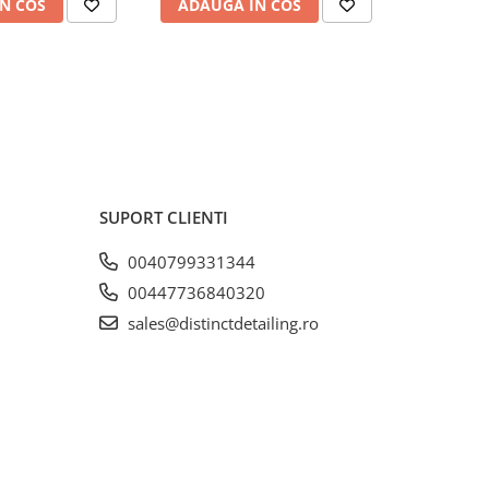
N COS
ADAUGA IN COS
ADAUG
SUPORT CLIENTI
0040799331344
00447736840320
sales@distinctdetailing.ro