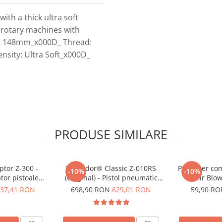
ith a thick ultra soft
 rotary machines with
: 148mm_x000D_ Thread:
sity: Ultra Soft_x000D_
PRODUSE SIMILARE
tor Z-300 -
Tornador® Classic Z-010RS
Pistol aer co
-10%
-10%
tor pistoale
(Original) - Pistol pneumatic
Air Blo
 seria RS
pentru curățare
37,41 RON
698,90 RON
629,01 RON
59,90 R