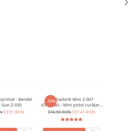
mprimat - Bendel
Tornador® Mini Z-007
Pâlnie v
-10%
w Gun Z-030
(Original) - Mini pistol curățare
inserţie m
cu aer comprimat
SPZ00700
ON
53,91 RON
374,90 RON
337,41 RON