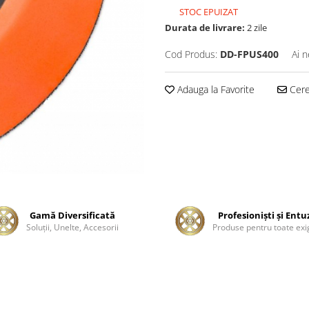
STOC EPUIZAT
Durata de livrare:
2 zile
Cod Produs:
DD-FPUS400
Ai n
Adauga la Favorite
Cere 
Gamă Diversificată
Profesionişti şi Entu
Soluţii, Unelte, Accesorii
Produse pentru toate exi