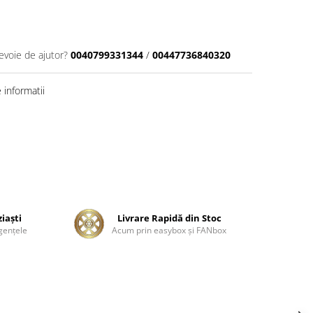
evoie de ajutor?
0040799331344
/
00447736840320
informatii
ziaşti
Livrare Rapidă din Stoc
genţele
Acum prin easybox şi FANbox