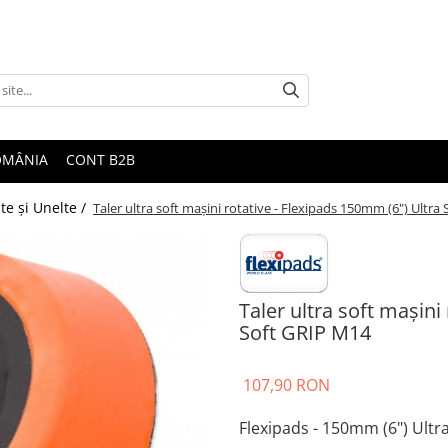
ROMÂNIA
CONT B2B
te şi Unelte /
Taler ultra soft maşini rotative - Flexipads 150mm (6") Ultra
Taler ultra soft maşini
Soft GRIP M14
107,90 RON
Flexipads - 150mm (6") Ultr