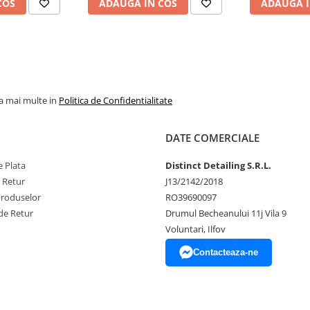
COS
ADAUGA IN COS
ADAUGA I
la mai multe in
Politica de Confidentialitate
DATE COMERCIALE
 Plata
Distinct Detailing S.R.L.
e Retur
J13/2142/2018
Produselor
RO39690097
de Retur
Drumul Becheanului 11j Vila 9
Voluntari, Ilfov
Contacteaza-ne