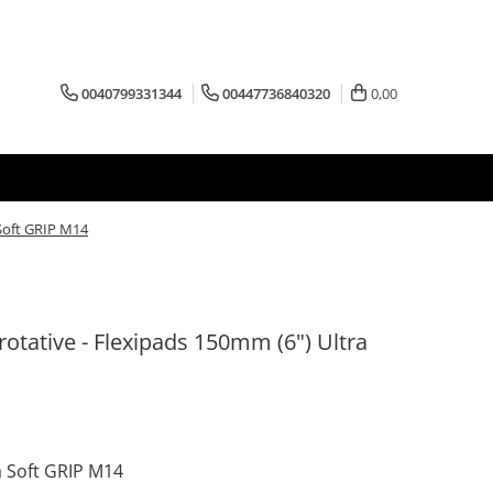
0040799331344
00447736840320
0,00
 Soft GRIP M14
 rotative - Flexipads 150mm (6") Ultra
a Soft GRIP M14