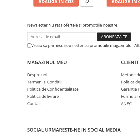
ADAUGA IN COS
ADAUGA IN 
Pensule şi Perii
Mănuşi Nitril / Diverse
Newsletter
Nu rata ofertele si promotiile noastre
Kit-uri Detailing
Seria PRO (5L & 25L)
Exterior
Vreau sa primesc newsletter cu promotiile magazinului. Af
Interior
MAGAZINUL MEU
CLIENTI
Jante şi Anvelope
Compartiment Motor
Despre noi
Metode de
Termeni si Conditii
Politica d
Paint Protection Film (PPF)
Politica de Confidentialitate
Garantia 
Oferte Speciale
Politica de livrare
Formular 
Detailing Outlet
Contact
ANPC
Distinct Lifestyle
Acreditări & Training
SOCIAL
URMARESTE-NE IN SOCIAL MEDIA