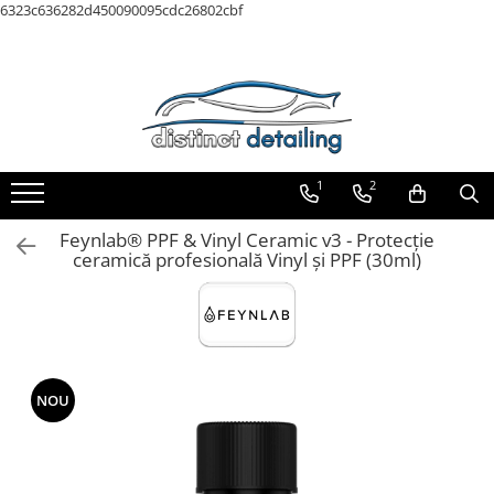
6323c636282d450090095cdc26802cbf
Toate Produsele
Aparate şi Unelte
Unelte Tornador®
Piese de Schimb Tornador®
1
2
Maşini de Polishat
Feynlab® PPF & Vinyl Ceramic v3 - Protecție
Talere şi Piese de Schimb
ceramică profesională Vinyl și PPF (30ml)
Lămpi Inspecţie şi Lucru
Exterior
Pre-Spălare şi Spălare
Decontaminare
NOU
Jante şi Anvelope
Compartiment Motor
Sticlă / Geamuri