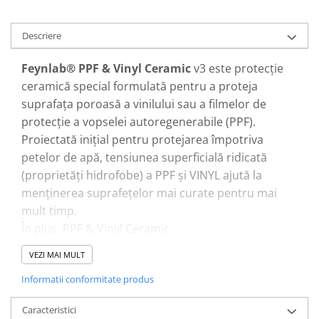
Pensule şi Perii
Descriere
Mănuşi Nitril / Diverse
Kit-uri Detailing
Feynlab® PPF & Vinyl Ceramic
v3 este protecție
Seria PRO (5L & 25L)
ceramică special formulată pentru a proteja
Exterior
suprafața poroasă a vinilului sau a filmelor de
protecție a vopselei autoregenerabile (PPF).
Interior
Proiectată inițial pentru protejarea împotriva
Jante şi Anvelope
petelor de apă, tensiunea superficială ridicată
Compartiment Motor
(proprietăți hidrofobe) a PPF și VINYL ajută la
Paint Protection Film (PPF)
menținerea suprafețelor mai curate pentru mai
Oferte Speciale
mult timp.
Detailing Outlet
În plus, PPF & Vinyl Ceramic
Distinct Lifestyle
îmbunătățește/accentuează luciul la PPF
VEZI MAI MULT
Acreditări & Training
standard/lucios, permițând în același timp vinilului
Informatii conformitate produs
mat și PPF-ului mat să-și păstreze aspectul original
mat.
Caracteristici