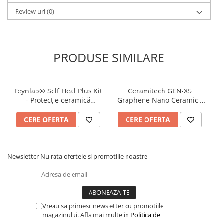
Caracteristici:
Review-uri
(0)
Crește protecția împotriva razelor UVA și UVB.
Protecție împotriva petelor de apă și rezistență la
pete în general.
PRODUSE SIMILARE
Proprietăți hidrofobe și de auto-curățate
impresionante.
Ușurință în întreținere a suprafețelor îmbrăcate în
Feynlab® Self Heal Plus Kit
Ceramitech GEN-X5
Vinil și PPF.
- Protecție ceramică
Graphene Nano Ceramic -
profesională (280ml kit)
Protecție ceramică
profesională (50ml)
CERE OFERTA
CERE OFERTA
Newsletter
Nu rata ofertele si promotiile noastre
Vreau sa primesc newsletter cu promotiile
magazinului. Afla mai multe in
Politica de