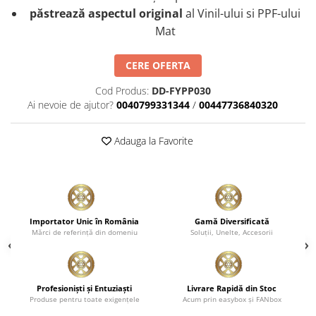
păstrează aspectul original
al Vinil-ului si PPF-ului
Plastice
Mat
Piele
Tratamente şi Întreţinere
CERE OFERTA
Textile
Plastice
Cod Produs:
DD-FYPP030
Ai nevoie de ajutor?
0040799331344
/
00447736840320
Piele
Odorizante
Adauga la Favorite
Accesorii
Recondiţionare Piele
Microfibre
Mănuşi Spălare
Importator Unic în România
Gamă Diversificată
Prosoape Uscare
Mărci de referinţă din domeniu
Soluţii, Unelte, Accesorii
Lavete Microfibră
Aplicatoare Microfibră
Profesionişti şi Entuziaşti
Livrare Rapidă din Stoc
Accesorii Detailing Auto
Produse pentru toate exigenţele
Acum prin easybox şi FANbox
Pulverizatoare