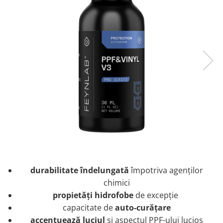
Tratament Plastice
Corecţie
Maşini de Polishat
Paste Polish
Paste Polish Gama Marină
Pad-uri Polish
Degresanţi
Protecţie
Pregătire Suprafeţe
Protecţii Ceramice
Sealant şi Quick Detailer
durabilitate îndelungată
împotriva agenților
Ceară Auto
chimici
Interior
propietăți hidrofobe
de excepție
Curăţare
capacitate de
auto-curățare
Textile
accentuează luciul
și aspectul PPF-ului lucios