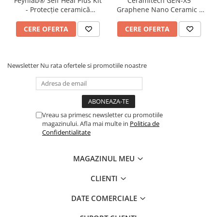
Feynlab® Self Heal Plus Kit
Ceramitech GEN-X5
accentuat. Rezultatul final este un produs care face
- Protecție ceramică
Graphene Nano Ceramic -
din întreținerea vehiculului o experiență plăcută.
profesională (280ml kit)
Protecție ceramică
profesională (50ml)
CERE OFERTA
CERE OFERTA
Newsletter
Nu rata ofertele si promotiile noastre
Vreau sa primesc newsletter cu promotiile
magazinului. Afla mai multe in
Politica de
Confidentialitate
MAGAZINUL MEU
CLIENTI
DATE COMERCIALE