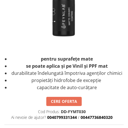
pentru suprafețe mate
se poate aplica și pe Vinil și PPF mat
durabilitate îndelungată împotriva agenților chimici
propietăți hidrofobe de excepție
capacitate de auto-curățare
CERE OFERTA
Cod Produs:
DD-FYMT030
Ai nevoie de ajutor?
0040799331344
/
00447736840320