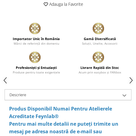
Adauga la Favorite
Importator Unic în România
Gamă Diversificată
Mărci de referinţă din domeniu
Soluţii, Unelte, Accesorii
Profesionişti şi Entuziaşti
Livrare Rapidă din Stoc
Produse pentru toate exigenţele
Acum prin easybox şi FANbox
Descriere
Produs Disponibil Numai Pentru Atelierele
Acreditate Feynlab®
Pentru mai multe detalii ne puteți trimite un
mesaj pe adresa noastră de e-mail sau