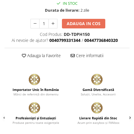
IN STOC
Plastice
Durata de livrare:
2 zile
Piele
Tratamente şi Întreţinere
ADAUGA IN COS
Textile
Cod Produs:
DD-TDPH150
Plastice
Ai nevoie de ajutor?
0040799331344
/
00447736840320
Piele
Odorizante
Adauga la Favorite
Cere informatii
Accesorii
Recondiţionare Piele
Microfibre
Mănuşi Spălare
Importator Unic în România
Gamă Diversificată
Mărci de referinţă din domeniu
Soluţii, Unelte, Accesorii
Prosoape Uscare
Lavete Microfibră
Aplicatoare Microfibră
Profesionişti şi Entuziaşti
Livrare Rapidă din Stoc
Produse pentru toate exigenţele
Acum prin easybox şi FANbox
Accesorii Detailing Auto
Pulverizatoare