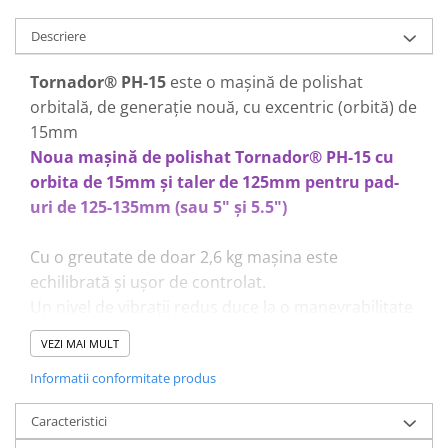
Pensule şi Perii
Descriere
Mănuşi Nitril / Diverse
Tornador® PH-15
este o maşină de polishat
Kit-uri Detailing
orbitală, de generaţie nouă, cu excentric (orbită) de
Seria PRO (5L & 25L)
15mm
Exterior
Noua mașină de polishat Tornador® PH-15 cu
Interior
orbita de 15mm şi taler de 125mm pentru pad-
Jante şi Anvelope
uri de 125-135mm (sau 5" şi 5.5")
Compartiment Motor
Cu o greutate de doar 2,6 kg mașina este
Paint Protection Film (PPF)
echilibrată și ușor de controlat.
Oferte Speciale
Un nivel de vibrații redus duce la o manevrabilitate
Detailing Outlet
uşoară și face din alegerea acestei mașini opțiunea
Distinct Lifestyle
VEZI MAI MULT
nr. 1 pentru funcționare profesională continuă.
Acreditări & Training
Informatii conformitate produs
Motorul de 900 W garantează o corecție rapidă și
fără holograme.
Caracteristici
Cablul electric de 10 metri permite o rază mare de