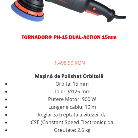
Tratament Plastice
Corecţie
Maşini de Polishat
Paste Polish
Paste Polish Gama Marină
Pad-uri Polish
1.498,90 RON
Degresanţi
Protecţie
Maşină de Polishat Orbitală
Pregătire Suprafeţe
Orbita: 15 mm
Protecţii Ceramice
Taler: Ø125 mm
Putere Motor: 900 W
Sealant şi Quick Detailer
Lungime cablu: 10 m
Ceară Auto
Reglarea treptată a vitezei: da
Interior
CSE (Constant Speed ​​Electronic): da
Curăţare
Greutate: 2.6 kg
Textile