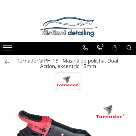
Toate Produsele
Aparate şi Unelte
Unelte Tornador®
1
2
Piese de Schimb Tornador®
Maşini de Polishat
Tornador® PH-15 - Maşină de polishat Dual-
Action, excentric 15mm
Talere şi Piese de Schimb
Lămpi Inspecţie şi Lucru
Exterior
Pre-Spălare şi Spălare
Decontaminare
Jante şi Anvelope
Compartiment Motor
Sticlă / Geamuri